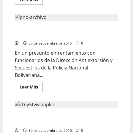
Ultimado “El Papo” sospechoso de masacrar familia
de comisario jubilado del Cicpc
30 de septiembre de 2016
0
En un presunto enfrentamiento con
funcionarios de la Dirección Antiextorsión y
Secuestros de la Policía Nacional
Bolivariana,...
Leer Más
Tiroteo en colegio de Maripérez deja a dos niños
heridos
30 de septiembre de 2016
0