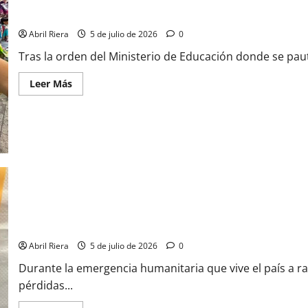
Madres preparan el bolsillo para la vuelta a clases
Abril Riera
5 de julio de 2026
0
Tras la orden del Ministerio de Educación donde se pautó
Leer Más
Instan a tachar el código de barra de los donativos
Abril Riera
5 de julio de 2026
0
Durante la emergencia humanitaria que vive el país a r
pérdidas...