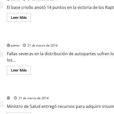
El base criollo anotó 14 puntos en la victoria de los R
Leer Más
Tiendas de repuestos pasan las de Caín por la escasez
admin
21 de marzo de 2014
Fallas severas en la distribución de autopartes sufren 
los...
Leer Más
En el HVS tienen material de rayos X hasta tres meses
21 de marzo de 2014
Ministro de Salud entregó recursos para adquirir insu