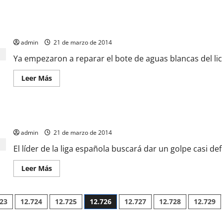
Por fin arreglan bote de agua en el Miranda
admin
21 de marzo de 2014
Ya empezaron a reparar el bote de aguas blancas del lice
Leer Más
El Madrid a distanciarse del Barsa
admin
21 de marzo de 2014
El líder de la liga española buscará dar un golpe casi defi
Leer Más
723
12.724
12.725
12.726
12.727
12.728
12.729