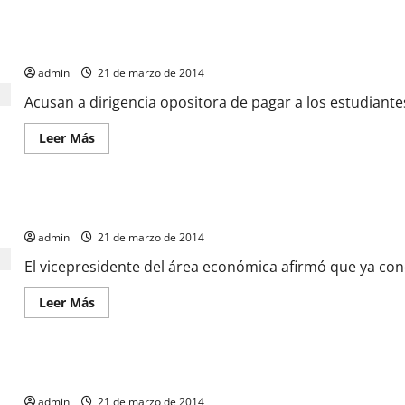
Investigan destrozos en el liceo Eduardo Rísquez
admin
21 de marzo de 2014
Acusan a dirigencia opositora de pagar a los estudiant
Leer Más
Sicad II comenzará a operar este lunes
admin
21 de marzo de 2014
El vicepresidente del área económica afirmó que ya con
Leer Más
Greivis castigó a los Pelicans
admin
21 de marzo de 2014