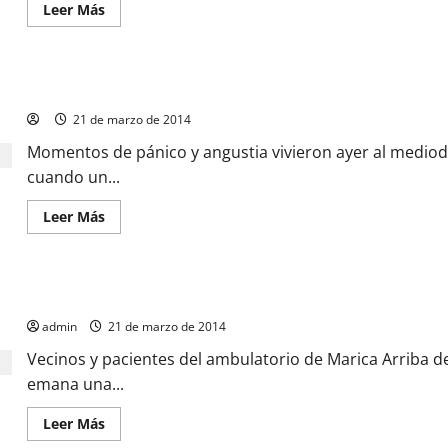
Leer Más
Destruyen instalaciones del liceo Eduardo Rísquez
21 de marzo de 2014
Momentos de pánico y angustia vivieron ayer al mediodí
cuando un...
Leer Más
Basura se come ambulatorio de Matica Arriba
admin
21 de marzo de 2014
Vecinos y pacientes del ambulatorio de Marica Arriba
emana una...
Leer Más