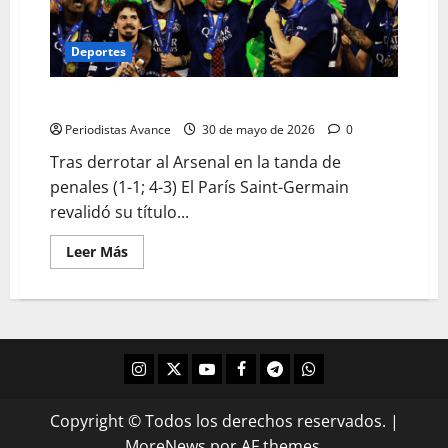
Deportes
PSG es el bicampeón de la Champions League
Periodistas Avance
30 de mayo de 2026
0
Tras derrotar al Arsenal en la tanda de
penales (1-1; 4-3) El París Saint-Germain
revalidó su título...
Leer Más
Copyright © Todos los derechos reservados.
|
MoreNews
por AF themes.