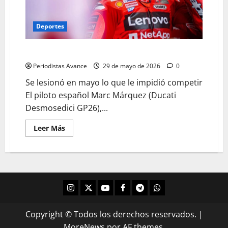
Deportes
Marc Márquez apto para el Gran Premio de Italia
Periodistas Avance
29 de mayo de 2026
0
Se lesionó en mayo lo que le impidió competir
El piloto español Marc Márquez (Ducati
Desmosedici GP26),...
Leer Más
Copyright © Todos los derechos reservados.
|
MoreNews
por AF themes.