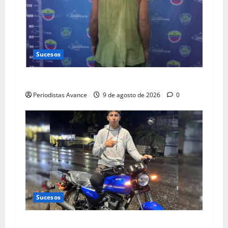
Sucesos
Dio brutal golpiza a su madre de 87 años
Periodistas Avance
9 de agosto de 2026
0
Sucesos
Muere joven al caer haciendo motopiruetas