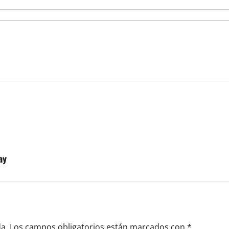
ay
a.
Los campos obligatorios están marcados con
*