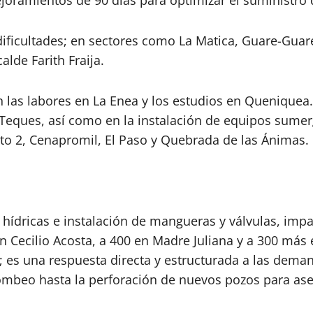
joramientos de 90 días para optimizar el suministro 
ificultades; en sectores como La Matica, Guare-Guare
alde Farith Fraija.
las labores en La Enea y los estudios en Queniquea. 
eques, así como en la instalación de equipos sumerg
ato 2, Cenapromil, El Paso y Quebrada de las Ánimas.
 hídricas e instalación de mangueras y válvulas, imp
n Cecilio Acosta, a 400 en Madre Juliana y a 300 más 
s; es una respuesta directa y estructurada a las dem
mbeo hasta la perforación de nuevos pozos para asegu