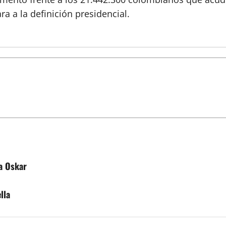
 a la definición presidencial.
a Oskar
lla