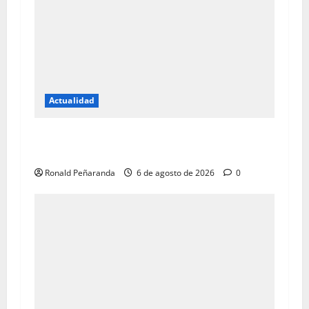
Actualidad
Piden al TSJ mudar sede de tribunales en Los
Teques
Ronald Peñaranda
6 de agosto de 2026
0