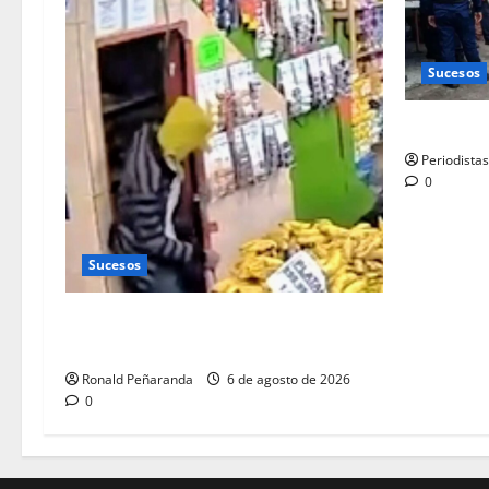
Sucesos
Abatido al
Periodista
0
Sucesos
Ladrón nocturno azotaba comercios de
la ciudad
Ronald Peñaranda
6 de agosto de 2026
0