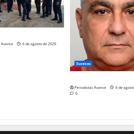
ias “El Cheíto”
s Avance
6 de agosto de 2026
Sucesos
Asesinado coronel retirado d
Periodistas Avance
6 de agost
0