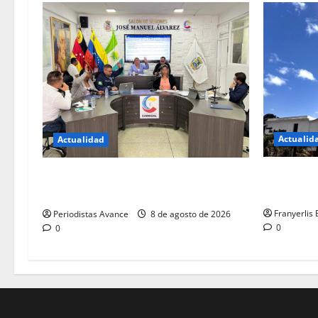
Actualid
Actualidad
Colegio de
Blindan jurídicamente a abuelos de
iglesia de 
Carrizal
Franyerlis
Periodistas Avance
8 de agosto de 2026
0
0