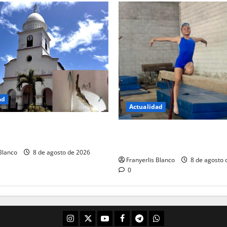
ad
Actualidad
 Ingenieros da color rojo a
Gimnasta de Los Teques quier
Carrizal
de gloria en Mérida
 Blanco
8 de agosto de 2026
Franyerlis Blanco
8 de agosto 
0