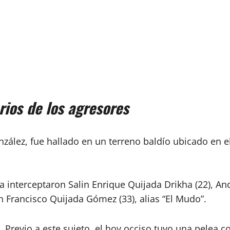
arios de los agresores
nzález, fue hallado en un terreno baldío ubicado en e
la interceptaron Salin Enrique Quijada Drikha (22), 
n Francisco Quijada Gómez (33), alias “El Mudo”.
 Previo a este sujeto, el hoy occiso tuvo una pelea c