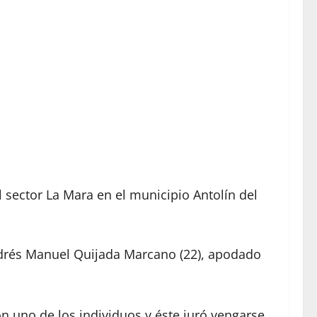
l sector La Mara en el municipio Antolín del
Andrés Manuel Quijada Marcano (22), apodado
on uno de los individuos y éste juró vengarse,