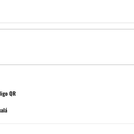
digo QR
calá