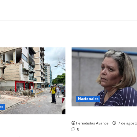
Nacionales
es
Libertad plena para la exjuez
ordena financiamiento para
Periodistas Avance
7 de agost
ificios afectados
0