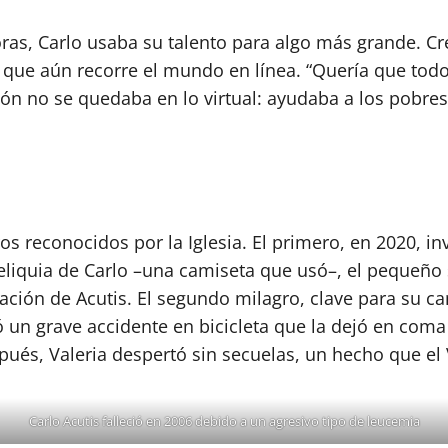
ras, Carlo usaba su talento para algo más grande. Cr
s que aún recorre el mundo en línea. “Quería que todo
ción no se quedaba en lo virtual: ayudaba a los pobr
os reconocidos por la Iglesia. El primero, en 2020, i
eliquia de Carlo –una camiseta que usó–, el pequeño
cación de Acutis. El segundo milagro, clave para su c
ió un grave accidente en bicicleta que la dejó en co
pués, Valeria despertó sin secuelas, un hecho que el V
Carlo Acutis falleció en 2006 debido a un agresivo tipo de leucemia