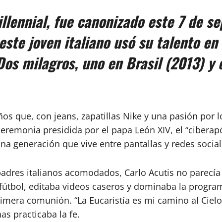
illennial, fue canonizado este 7 de s
este joven italiano usó su talento en
Dos milagros, uno en Brasil (2013) y 
ños que, con jeans, zapatillas Nike y una pasión por l
eremonia presidida por el papa León XIV, el “ciberapós
a generación que vive entre pantallas y redes social
dres italianos acomodados, Carlo Acutis no parecía d
 fútbol, editaba videos caseros y dominaba la progr
rimera comunión. “La Eucaristía es mi camino al Cielo”
as practicaba la fe.