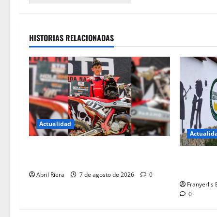
HISTORIAS RELACIONADAS
Actualidad
Actualid
Motocrocista de los Altos sueña con
Directiva 
conquistar Brasil
boleta
Abril Riera
7 de agosto de 2026
0
Franyerlis
0