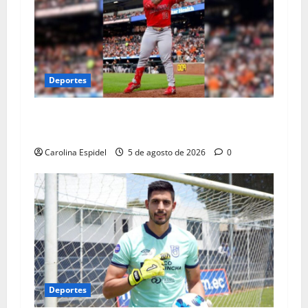
Deportes
Moisés Ballesteros debutó con éxito en los
Angelinos
Carolina Espidel
5 de agosto de 2026
0
Deportes