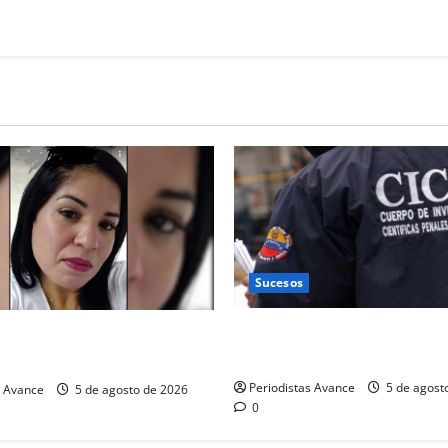
Sucesos
Falso funcionario Cicpc mat
ción por muerte de
en comercios
Periodistas Avance
5 de agost
s Avance
5 de agosto de 2026
0