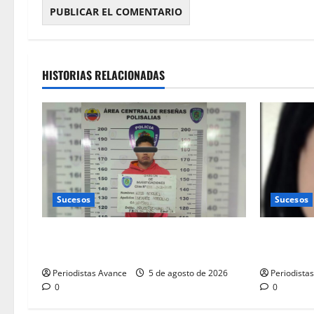
HISTORIAS RELACIONADAS
Sucesos
Sucesos
Preso por abusar sexualmente de una
Consterna
quinceañera
enfermera
Periodistas Avance
5 de agosto de 2026
Periodista
0
0