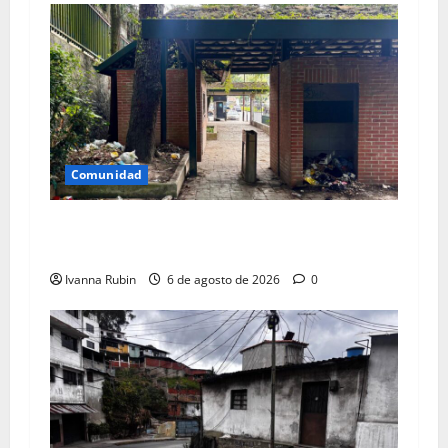
Comunidad
Áreas de parque El Encanto convertidas en
vertedero
Ivanna Rubin
6 de agosto de 2026
0