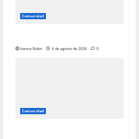
Comunidad
Reparan tanquilla en el km 25 de la
Panamericana
Ivanna Rubin
6 de agosto de 2026
0
Comunidad
Áreas de parque El Encanto convertidas en
vertedero