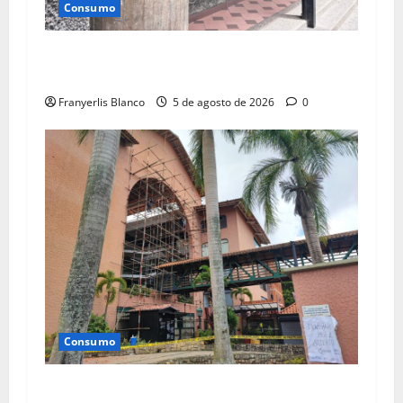
Consumo
Continúan inspecciones en comercios de Los
Teques
Franyerlis Blanco
5 de agosto de 2026
0
Consumo
Atienden afectaciones por terremotos en La