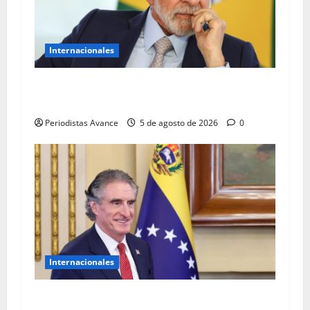
Internacionales
Lula advierte que frenará cualquier
«injerencia» en las elecciones
Periodistas Avance
5 de agosto de 2026
0
Internacionales
EE. UU. defiende la política de Trump sobre el