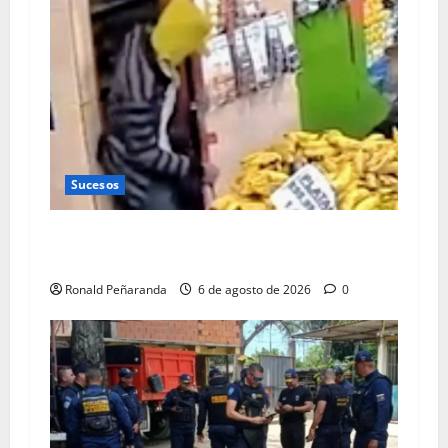
Sucesos
Ladrón nocturno azotaba comercios de la
ciudad
Ronald Peñaranda
6 de agosto de 2026
0