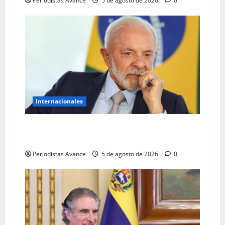
Periodistas Avance
5 de agosto de 2026
0
Internacionales
Lula advierte que frenará cualquier
«injerencia» en las elecciones
Periodistas Avance
5 de agosto de 2026
0