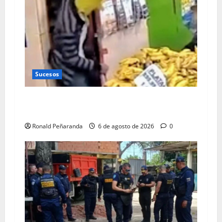
Sucesos
Ladrón nocturno azotaba comercios de la
ciudad
Ronald Peñaranda
6 de agosto de 2026
0