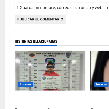
Guarda mi nombre, correo electrónico y web en
HISTORIAS RELACIONADAS
Sucesos
Sucesos
Preso por abusar sexualmente de una
Consterna
quinceañera
enfermera