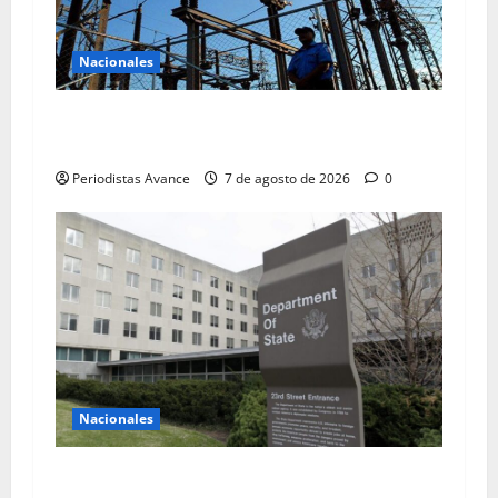
Nacionales
Presentan plan de racionamiento eléctrico al
sector privado
Periodistas Avance
7 de agosto de 2026
0
Nacionales
EE.UU: El diálogo es una oportunidad única