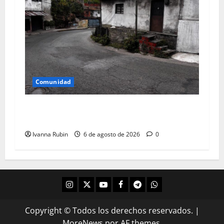
Comunidad
Falta de canalización de aguas de lluvias
afectan a tres familias
Ivanna Rubin
6 de agosto de 2026
0
Copyright © Todos los derechos reservados.
|
MoreNews
por AF themes.