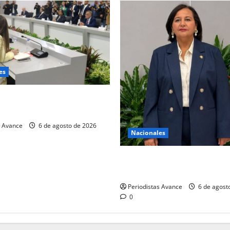
es
 oposición se declaran en
rmanente
s Avance
6 de agosto de 2026
Nacionales
Figuera: Estamos trabajando
firmemente por la libertad
Periodistas Avance
6 de agost
0