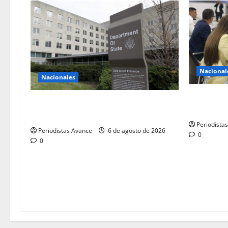
Nacional
Nacionales
Gobierno y
EE.UU: El diálogo es una oportunidad
sesión pe
única
Periodista
Periodistas Avance
6 de agosto de 2026
0
0