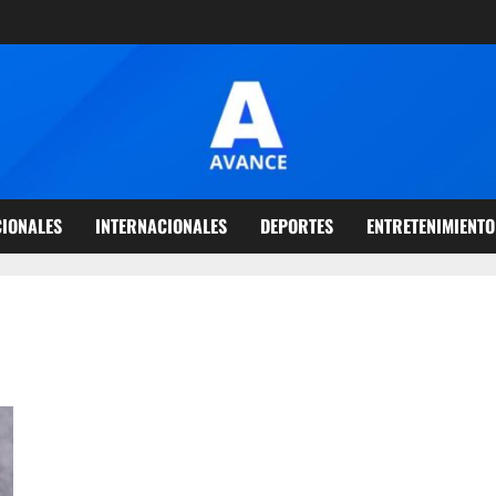
IONALES
INTERNACIONALES
DEPORTES
ENTRETENIMIENTO
La DEA califica de «importante revés» la muerte del Niño Guerre