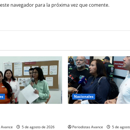
 este navegador para la próxima vez que comente.
es
Nacionales
eitera que subsidiará el
Dinorah Figuera llegó a Vene
s viviendas
iniciar el diálogo
s Avance
5 de agosto de 2026
Periodistas Avance
5 de agost