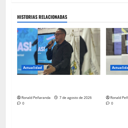
HISTORIAS RELACIONADAS
Actualidad
Actualid
Ediles del PSUV defienden el gobierno
Concejal c
de Mujica
alcaldesa 
Ronald Peñaranda
7 de agosto de 2026
Ronald Pe
0
0