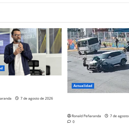
ad
ritica balance de gestión de
Actualidad
carrizaleña
ñaranda
7 de agosto de 2026
Accidentes viales en ascenso
las alarmas en la Cámara
Ronald Peñaranda
7 de agosto
0