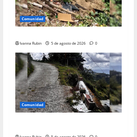
Comunidad
Arrojan escombros en espacio público
Ivanna Rubin
5 de agosto de 2026
0
Comunidad
Solicitan ayuda a la Gobernación para atender
falla de borde
Ivanna Rubin
5 de agosto de 2026
0