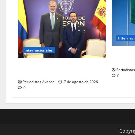
Internac
Internacionales
México y P
diplomáti
De la Espriella y el rey Felipe VI
Periodista
sostuvieron encuentro bilateral
0
Periodistas Avance
7 de agosto de 2026
0
Copyri