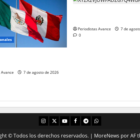
Trump insiste en eliminar la
por nacimiento
Periodistas Avance
7 de agost
0
ionales
erú restablecen relaciones
cas
s Avance
7 de agosto de 2026
ght © Todos los derechos reservados.
|
MoreNews
por AF 