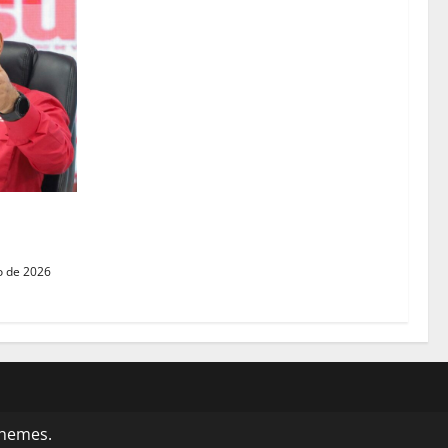
respeto a
o de 2026
themes.