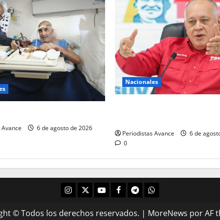
Nacionales
es
“Diálogo debe basarse en el 
reso político José Breijo
la Constitución”
s Avance
6 de agosto de 2026
Periodistas Avance
6 de agost
0
ght © Todos los derechos reservados.
|
MoreNews
por AF 