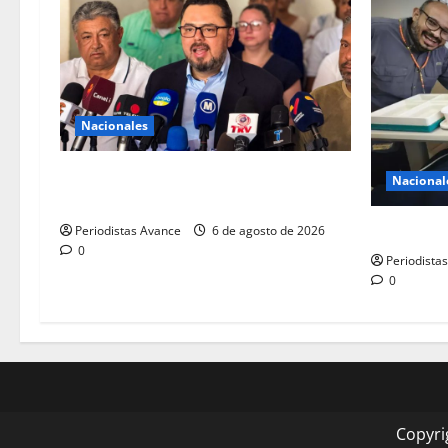
Nacionales
Proponen convertir Base Aérea en
Nacional
aeropuerto comercial
Murió el p
Periodistas Avance
6 de agosto de 2026
0
Periodista
0
Copyri