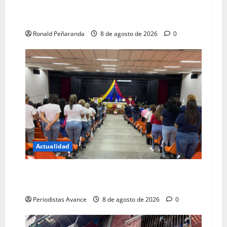
“Logramos un incremento de 556% en la
recaudación”
Ronald Peñaranda
8 de agosto de 2026
0
Actualidad
Sepinami gradúa su séptima promoción de
bachilleres
Periodistas Avance
8 de agosto de 2026
0