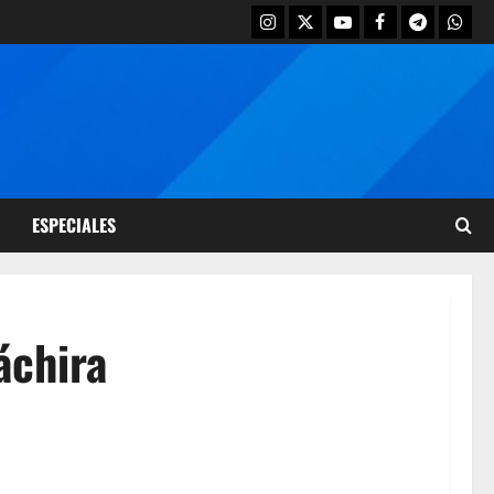
ESPECIALES
áchira