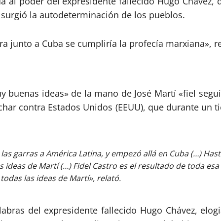
da al poder del expresidente fallecido Hugo Chávez, 
e surgió la autodeterminación de los pueblos.
a junto a Cuba se cumpliría la profecía marxiana», re
 buenas ideas» de la mano de José Martí «fiel segui
luchar contra Estados Unidos (EEUU), que durante un 
las garras a América Latina, y empezó allá en Cuba (…) Has
as de Martí (…) Fidel Castro es el resultado de toda esa hist
odas las ideas de Martí», relató.
abras del expresidente fallecido Hugo Chávez, elog