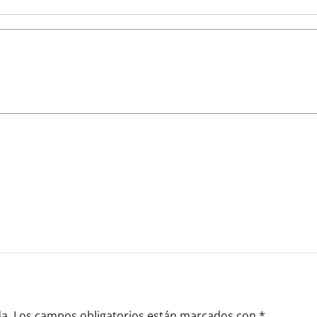
a.
Los campos obligatorios están marcados con
*