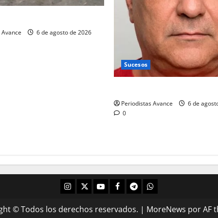
ias “El Cheíto”
s Avance
6 de agosto de 2026
Sucesos
Asesinado coronel retirado d
Periodistas Avance
6 de agost
0
ght © Todos los derechos reservados.
|
MoreNews
por AF 