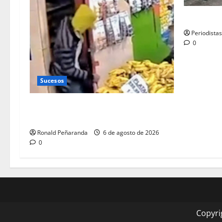
Abatido al
Periodista
0
Sucesos
Ladrón nocturno azotaba comercios de
la ciudad
Ronald Peñaranda
6 de agosto de 2026
0
Copyri