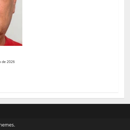
e la GNB
o de 2026
themes.