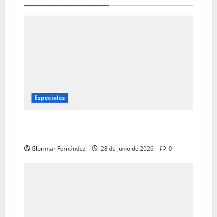
Especiales
Cumplieron 72 horas buscando sobrevivientes
en La Guaira
Glorimar Fernández
28 de junio de 2026
0