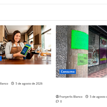
o
 ofrece créditos para
Consumo
aturales y jurídicas
Continúan inspecciones en c
 Blanco
5 de agosto de 2026
de Los Teques
Franyerlis Blanco
5 de agosto 
0