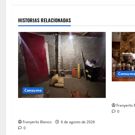
HISTORIAS RELACIONADAS
Consum
Bancamiga
Consumo
personas n
Baños del Vencedores se estrenarán en
Franyerlis
0
15 días
Franyerlis Blanco
6 de agosto de 2026
0